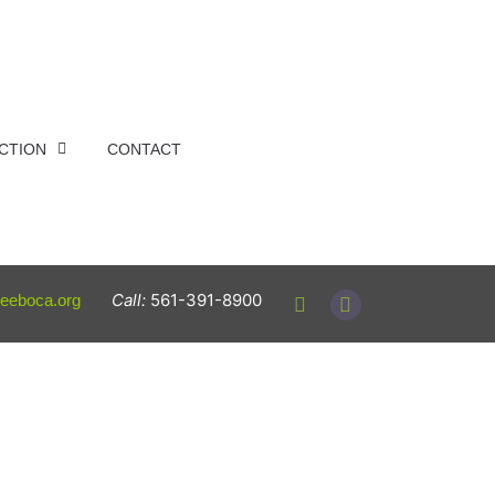
ACTION
CONTACT
Call:
561-391-8900
reeboca.org